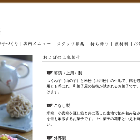
薯蕷（上用）製
つくね芋（山の芋）と米粉（上用粉）の生地で、餡を
用とも呼ばれ、和菓子屋の技術が試されるお菓子です
けます。
こなし製
米粉、小麦粉を漉し餡と共に蒸した生地で餡を包み込
を最も象徴するお菓子です。上生菓子の花形といえる
い。
外郎製