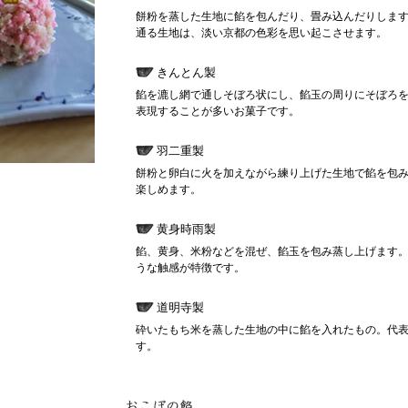
餅粉を蒸した生地に餡を包んだり、畳み込んだりしま
通る生地は、淡い京都の色彩を思い起こさせます。
きんとん製
餡を漉し網で通しそぼろ状にし、餡玉の周りにそぼろ
表現することが多いお菓子です。
羽二重製
餅粉と卵白に火を加えながら練り上げた生地で餡を包
楽しめます。
黄身時雨製
餡、黄身、米粉などを混ぜ、餡玉を包み蒸し上げます
うな触感が特徴です。
道明寺製
砕いたもち米を蒸した生地の中に餡を入れたもの。代
す。