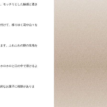
す。モッチリとした触感と透き
を付けて、移りゆく花や山々を
みます。ふわふわの餅の生地を
。ホロホロと口の中で溶けるよ
表的なお菓子に桜餅がありま