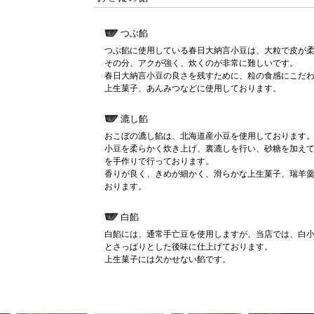
つぶ餡
つぶ餡に使用している春日大納言小豆は、大粒で皮が
その分、アクが強く、炊くのが非常に難しいです。
春日大納言小豆の良さを残すために、粒の食感にこだ
上生菓子、あんみつなどに使用しております。
漉し餡
おこぼの漉し餡は、北海道産小豆を使用しております
小豆を柔らかく炊き上げ、裏漉しを行い、砂糖を加え
を手作りで行っております。
香りが良く、きめが細かく、滑らかな上生菓子、瑞羊
おります。
白餡
白餡には、通常手亡豆を使用しますが、当店では、白
とさっぱりとした後味に仕上げております。
上生菓子には欠かせない餡です。